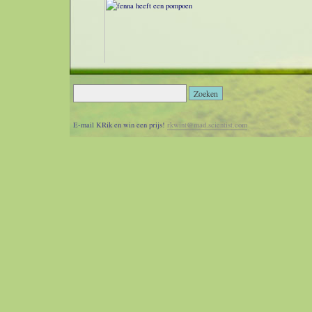
Van een zaadje dat Fenna(10) bij een of ander blad kreeg is dit he
Posted by KRik @ 09:23
E-mail KRik en win een prijs!
rkwint@mad.scientist.com
Uitgegeven: 28 augustus 2003 23:42
DALLAS - Artsen van een ziekenhuis in het Noord-Texaanse W
hebben donderdag overeenstemming bereikt over een schikking
jarige man wiens penis zij per ongeluk hebben verwijderd tijde
blaasoperatie in 1999. De advocaten van het slachtoffer hebben
gemaakt hoeveel hij heeft ontvangen voor het verlies van zijn j
(NU.NL)
Posted by KRik @ 08:42
Donderdag, Augustus 28, 2003