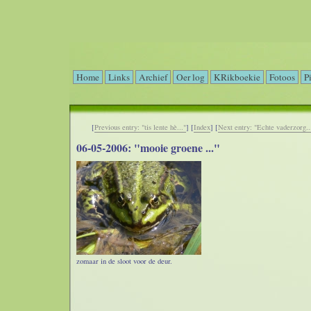
Home
Links
Archief
Oer log
KRikboekie
Fotoos
P
[
Previous entry: "tis lente hè..."
] [
Index
] [
Next entry: "Echte vaderzorg..
06-05-2006: "mooie groene ..."
zomaar in de sloot voor de deur.