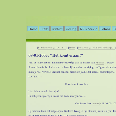
Home
Links
Archief
Oer log
KRikboekie
Fotoos
P
[
Previous entry: "Oh ja..."
] [
Index
] [
Next entry: "Nog een kedootje.."
]
09-01-2005: "Het komt eraan!"
veel te logge mense, Duitsland (bezoekje aan de babies van
Pimmos
). Dagje
Amsterdam in het kader van de huwelijksbandversteviging. en Egmond vandaa
kken je wel vertelle, dat het een stel bikkels zijn die dat kolere-end uitlopen...
LATER!!!!
Reacties: 9 reacties
Hoe is het met de beentjes?
Ik heb geen spierpijn, maar dat komt morgen wel.....
Geplaatst door
mavrtje
@ 10-01-200
Jij hebbem toch ook uitgelopen, Krikko? Kzag je tijd staan bij de uitslagen! En
zo te zien hebbie ut BEHOORLIJK zwaar gehad ;o)