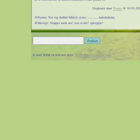
Geplaatst door
Danny
@ 10-01-200
@Danny: Xei tog daddut bikkels ware............. hahahahaha
@Mavrtje: Noppes nada nix! wat is dat? spierpijn?
auwie, auw, assik de trap af moet issut wel errugh...
Geplaatst door Capt.KRik! @ 10-01-200
WATJE!
E-mail KRik en win een prijs!
rkwint@mad.scientist.com
Geplaatst door Danny @ 11-01-200
Ik dacht maandagmiddag: nu gaat het gebeuren, beetje pijnlijke beentjes. Maa
hoor, nog geen enkel pijntje gehad!
Raar hoor!
Geplaatst door
mavrtje
@ 12-01-200
Stoere Babe!
Geplaatst door Danny @ 14-01-200
Pcies! en elke week lope med Capt.KRik!
Geplaatst door
Capt.KRik!
@ 14-01-200
Neen, correcte Pim-sp33k is: "Nix, noppes, nada!! Wat is dat, rugpijn?!"