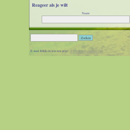
Reageer als je wilt
Naam
E-Mail (optioneel)
Homepage (optioneel)
E-mail KRik en win een prijs!
rkwint@mad.scientist.com
Reactie