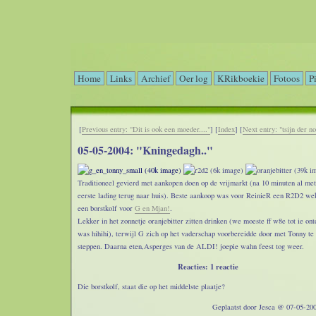
Home
Links
Archief
Oer log
KRikboekie
Fotoos
P
[
Previous entry: "Dit is ook een moeder...."
] [
Index
] [
Next entry: "tsijn der n
05-05-2004: "Kningedagh.."
Traditioneel gevierd met aankopen doen op de vrijmarkt (na 10 minuten al met
eerste lading terug naar huis). Beste aankoop was voor ReinieR een R2D2 we
een borstkolf voor
G en Mjan!
.
Lekker in het zonnetje oranjebitter zitten drinken (we moeste ff w8e tot ie ont
was hihihi), terwijl G zich op het vaderschap voorbereidde door met Tonny te
steppen. Daarna eten,Asperges van de ALDI! joepie wahn feest tog weer.
Reacties: 1 reactie
Die borstkolf, staat die op het middelste plaatje?
Geplaatst door Jesca @ 07-05-200