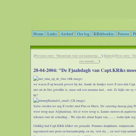
Home
Links
Archief
Oer log
KRikboekie
Fotoos
P
[
Previous entry: "Memorium voor een hamstertje..."
] [
Index
] [
Next entry: "Di
een moeder...."
]
28-04-2004: "De Fjaahdagh van Capt.KRiks moe
we waren ff op bezoek gweest bij der, konde de kindjes weer ff zien dah Cap
niet uit de klei getrokke is, maar ook een mamma had... ooit. Ze kijke nie eg v
hè?
Safos vierden we nog ff verder med Pim en Maris. De zaterdag daarop ging P
weer terug naar Afghanistan. Als ie weer terug is, kannie meteen de papieren
tekenen voor de scheiding... We zijn der almal kepot van......... wahn tijde seg.
Glukkig had Capt.KRik lekker ete gemaakt. Pommes dauphinois, tonijnsteaks
ingesmeerd met pesto en korianderpulp, en sla, veel sla.... en veel wijn natuurl