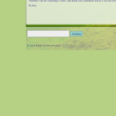
Voordeel van de scheiding is dah Capt.KRik een schoonzus kwijt is en een zus
bij hep.
E-mail KRik en win een prijs!
rkwint@mad.scientist.com