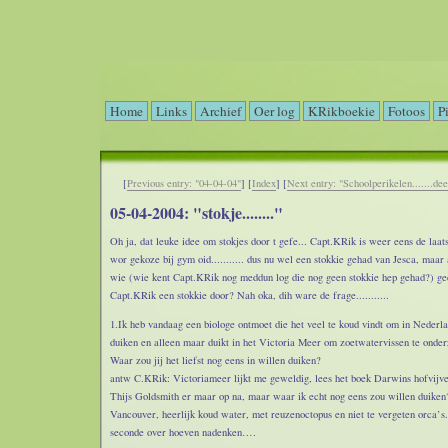
Home
Links
Archief
Oer log
KRikboekie
Fotoos
P
[
Previous entry: "04-04-04"
] [
Index
] [
Next entry: "Schoolperikelen.......dee
05-04-2004: "stokje........"
Oh ja, dat leuke idee om stokjes door t gefe... Capt.KRik is weer eens de laats
wor gekoze bij gym oid........... dus nu wel een stokkie gehad van Jesca, maar
wie (wie kent Capt.KRik nog meddun log die nog geen stokkie hep gehad?) ge
Capt.KRik een stokkie door? Nah oka, dih ware de frage...........
1.Ik heb vandaag een biologe ontmoet die het veel te koud vindt om in Nederla
duiken en alleen maar duikt in het Victoria Meer om zoetwatervissen te onde
Waar zou jij het liefst nog eens in willen duiken?
antw C.KRik: Victoriameer lijkt me geweldig, lees het boek Darwins hofvijv
Thijs Goldsmith er maar op na, maar waar ik echt nog eens zou willen duiken
Vancouver, heerlijk koud water, met reuzenoctopus en niet te vergeten orca’s
seconde over hoeven nadenken….