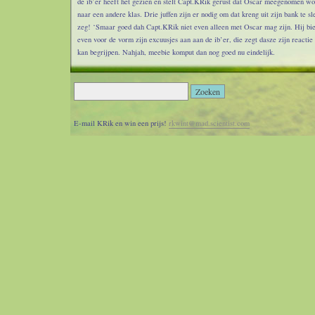
de ib’er heeft het gezien en stelt Capt.KRik gerust dat Oscar meegenomen wo
naar een andere klas. Drie juffen zijn er nodig om dat kreng uit zijn bank te sl
zeg! ‘Smaar goed dah Capt.KRik niet even alleen met Oscar mag zijn. Hij bie
even voor de vorm zijn excuusjes aan aan de ib’er, die zegt dasze zijn reactie
kan begrijpen. Nahjah, meebie komput dan nog goed nu eindelijk.
Daarna weer lekker renne med Sacco, we gingen looptreene, hakkebille, knieh
dwars lope en nog meer oefeningetjes, maar ook rondje Schellinkhout, in totaa
anderhalf uur. Was errugh goed voor het humeur in elk geval.
E-mail KRik en win een prijs!
rkwint@mad.scientist.com