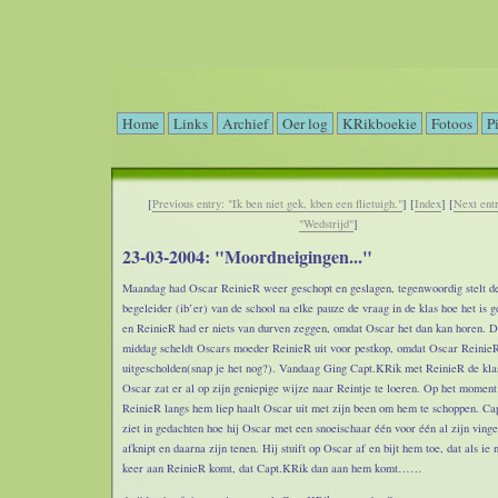
Home
Links
Archief
Oer log
KRikboekie
Fotoos
P
[
Previous entry: "Ik ben niet gek, kben een flietuigh."
] [
Index
] [
Next ent
"Wedstrijd"
]
23-03-2004: "Moordneigingen..."
Maandag had Oscar ReinieR weer geschopt en geslagen, tegenwoordig stelt de
begeleider (ib’er) van de school na elke pauze de vraag in de klas hoe het is 
en ReinieR had er niets van durven zeggen, omdat Oscar het dan kan horen. D
middag scheldt Oscars moeder ReinieR uit voor pestkop, omdat Oscar Reinie
uitgescholden(snap je het nog?). Vandaag Ging Capt.KRik met ReinieR de klas
Oscar zat er al op zijn geniepige wijze naar Reintje te loeren. Op het moment
ReinieR langs hem liep haalt Oscar uit met zijn been om hem te schoppen. C
ziet in gedachten hoe hij Oscar met een snoeischaar één voor één al zijn vinge
afknipt en daarna zijn tenen. Hij stuift op Oscar af en bijt hem toe, dat als ie 
keer aan ReinieR komt, dat Capt.KRik dan aan hem komt……