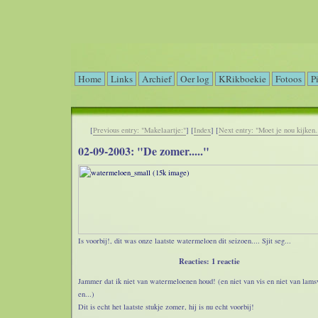
Home
Links
Archief
Oer log
KRikboekie
Fotoos
P
[
Previous entry: "Makelaartje:"
] [
Index
] [
Next entry: "Moet je nou kijken..
02-09-2003: "De zomer....."
Is voorbij!, dit was onze laatste watermeloen dit seizoen.... Sjit seg...
Reacties: 1 reactie
Jammer dat ik niet van watermeloenen houd! (en niet van vis en niet van lams
en...)
Dit is echt het laatste stukje zomer, hij is nu echt voorbij!