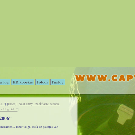
r log
KRikboekie
Fotoos
Pimlog
3.."
] [
Index
] [
Next entry: "backflash! eeehhh,
backlog oid..."
]
2006"
marathon... meer volgt, assik de plaatjes van