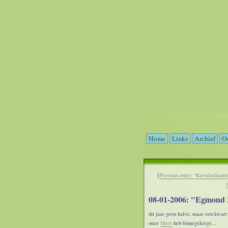
Home
Links
Archief
Oe
[
Previous entry: "Kerstfuckantie
08-01-2006: "Egmond 
dit jaar geen halve, maar een kwart 
onze
Mavr
heb binnegekrege...