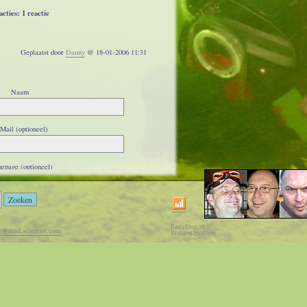
cties: 1 reactie
Geplaatst door
Danny
@ 18-01-2006 11:31
Naam
Mail (optioneel)
epage (optioneel)
Reactie
EasyBlog.nl
t@mad.scientist.com
Weblog Hosting