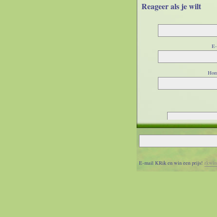
Reageer als je wilt
E-
Hom
E-mail KRik en win een prijs!
rkwin