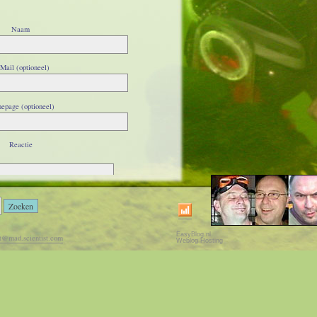
Naam
Mail (optioneel)
epage (optioneel)
Reactie
EasyBlog.nl
t@mad.scientist.com
Weblog Hosting